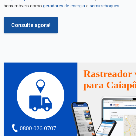
bens-móveis como
geradores de energia
e
semirreboques
.
Consulte agora!
Rastreador 
para Caiap
0800 026 0707