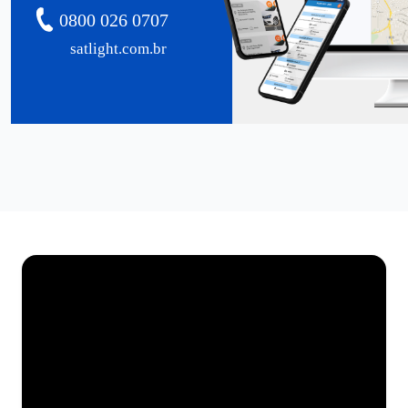
0800 026 0707
satlight.com.br