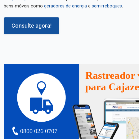
bens-móveis como
geradores de energia
e
semirreboques
.
Consulte agora!
Rastreador 
para Cajaze
0800 026 0707