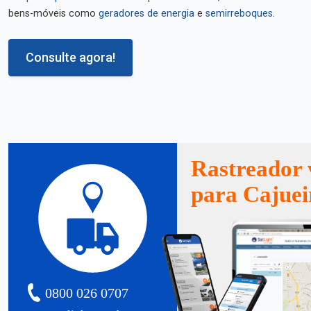
bens-móveis como
geradores de energia
e
semirreboques
.
Consulte agora!
Rastreador 
para Cajuei
0800 026 0707