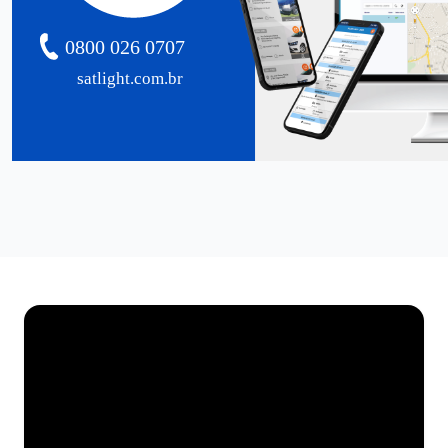
0800 026 0707
satlight.com.br