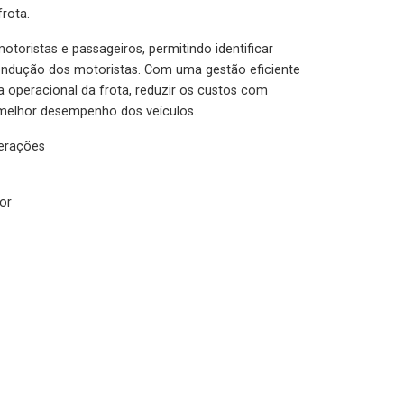
rota.
otoristas e passageiros, permitindo identificar
condução dos motoristas. Com uma gestão eficiente
ia operacional da frota, reduzir os custos com
melhor desempenho dos veículos.
lerações
or