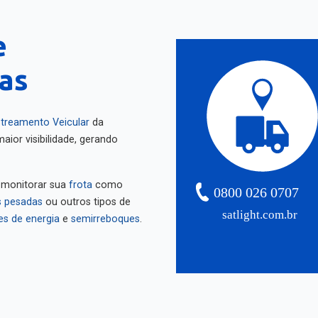
e
as
treamento Veicular
da
aior visibilidade, gerando
 monitorar sua
frota
como
0800 026 0707
 pesadas
ou outros tipos de
satlight.com.br
es de energia
e
semirreboques
.