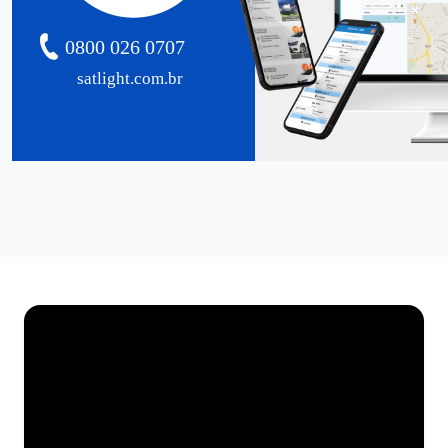
0800 026 0707
satlight.com.br