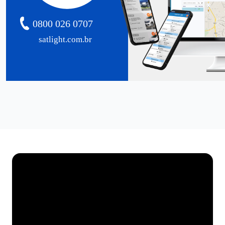
0800 026 0707
satlight.com.br