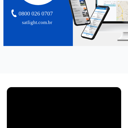
0800 026 0707
satlight.com.br