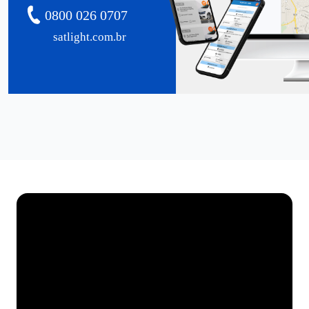
0800 026 0707
satlight.com.br