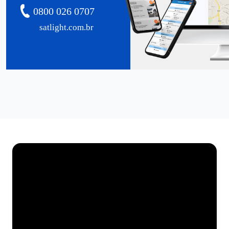
0800 026 0707
satlight.com.br