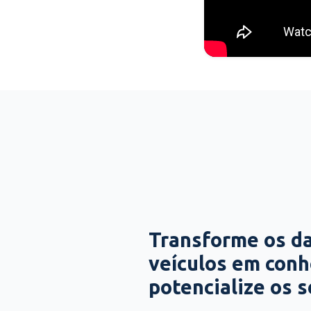
Transforme os d
veículos em con
potencialize os 