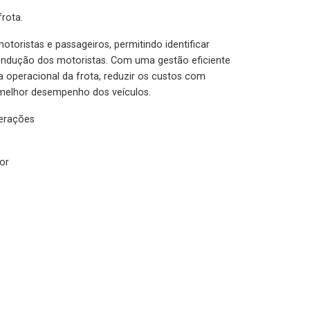
rota.
otoristas e passageiros, permitindo identificar
condução dos motoristas. Com uma gestão eficiente
ia operacional da frota, reduzir os custos com
melhor desempenho dos veículos.
lerações
or