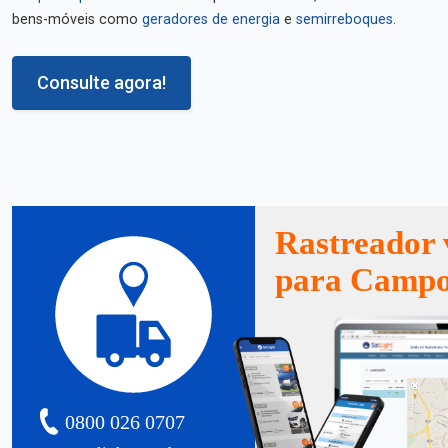
bens-móveis como
geradores de energia
e
semirreboques
.
Consulte agora!
Rastreador 
para Campo
0800 026 0707