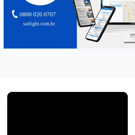
0800 026 0707
satlight.com.br