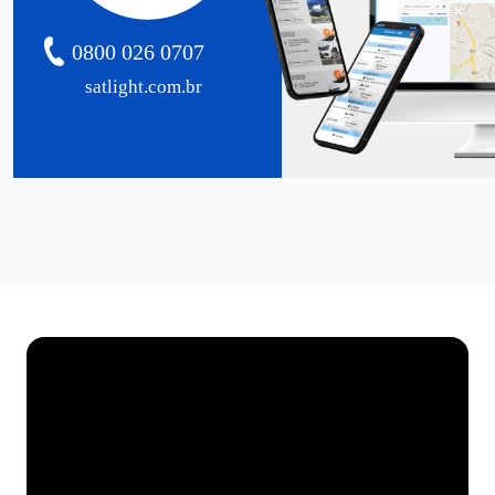
0800 026 0707
satlight.com.br