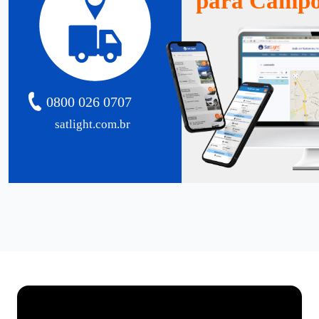
para Campo
0800 026 0707
satlight.com.br