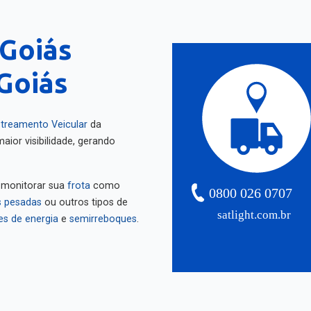
Goiás
Goiás
treamento Veicular
da
aior visibilidade, gerando
 monitorar sua
frota
como
0800 026 0707
 pesadas
ou outros tipos de
satlight.com.br
es de energia
e
semirreboques
.