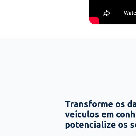
Transforme os d
veículos em con
potencialize os 