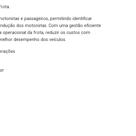
rota.
otoristas e passageiros, permitindo identificar
condução dos motoristas. Com uma gestão eficiente
ia operacional da frota, reduzir os custos com
melhor desempenho dos veículos.
lerações
or