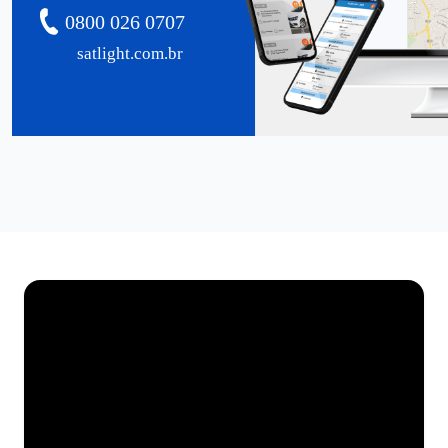
0800 026 0707
satlight.com.br