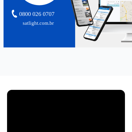
0800 026 0707
satlight.com.br