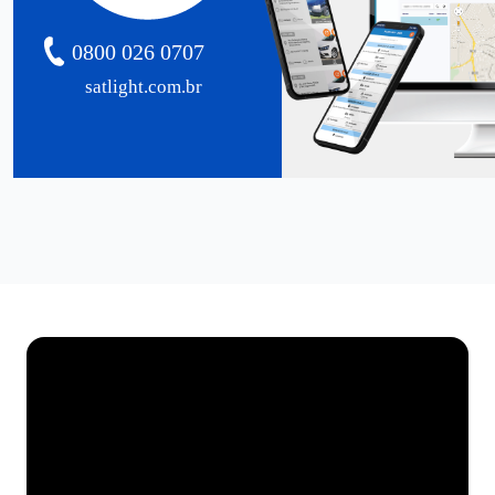
0800 026 0707
satlight.com.br