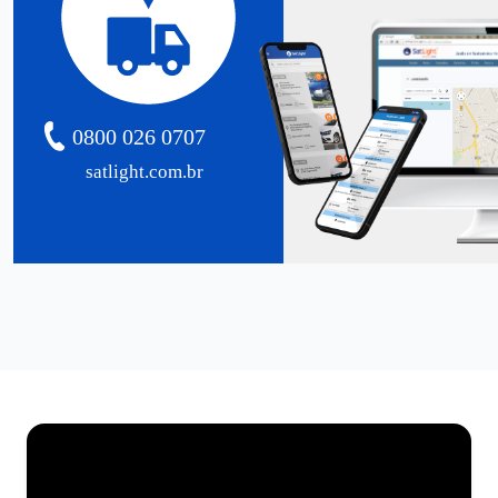
0800 026 0707
satlight.com.br