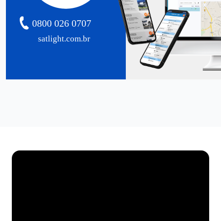
0800 026 0707
satlight.com.br