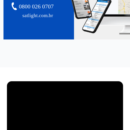
0800 026 0707
satlight.com.br