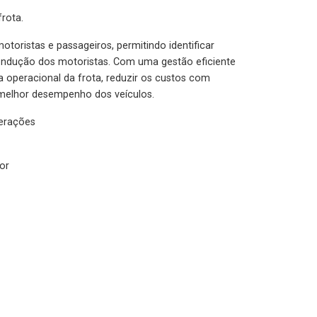
rota.
otoristas e passageiros, permitindo identificar
condução dos motoristas. Com uma gestão eficiente
ia operacional da frota, reduzir os custos com
melhor desempenho dos veículos.
lerações
or