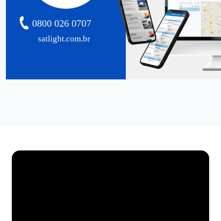
0800 026 0707
satlight.com.br