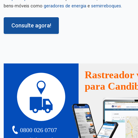
bens-móveis como
geradores de energia
e
semirreboques
.
Consulte agora!
Rastreador 
para Candi
0800 026 0707