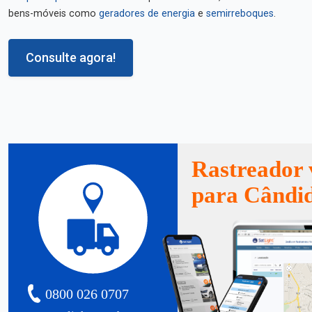
bens-móveis como
geradores de energia
e
semirreboques
.
Consulte agora!
Rastreador 
para Cândi
0800 026 0707