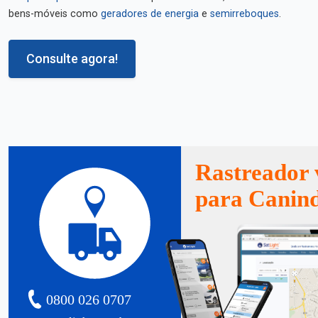
bens-móveis como
geradores de energia
e
semirreboques
.
Consulte agora!
Rastreador 
para Canin
0800 026 0707