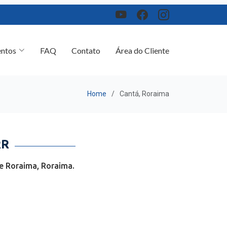
ntos
FAQ
Contato
Área do Cliente
Home
Cantá, Roraima
RR
e Roraima, Roraima.