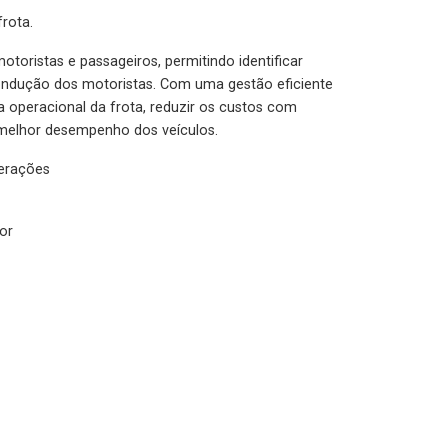
rota.
otoristas e passageiros, permitindo identificar
condução dos motoristas. Com uma gestão eficiente
ia operacional da frota, reduzir os custos com
melhor desempenho dos veículos.
lerações
or