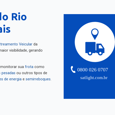
do Rio
ais
treamento Veicular
da
aior visibilidade, gerando
 monitorar sua
frota
como
0800 026 0707
 pesadas
ou outros tipos de
satlight.com.br
es de energia
e
semirreboques
.