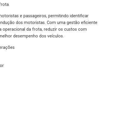
rota.
otoristas e passageiros, permitindo identificar
condução dos motoristas. Com uma gestão eficiente
ia operacional da frota, reduzir os custos com
melhor desempenho dos veículos.
lerações
or