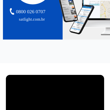
0800 026 0707
satlight.com.br