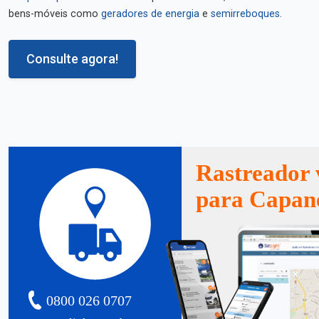
bens-móveis como
geradores de energia
e
semirreboques
.
Consulte agora!
Rastreador 
para Capa
0800 026 0707