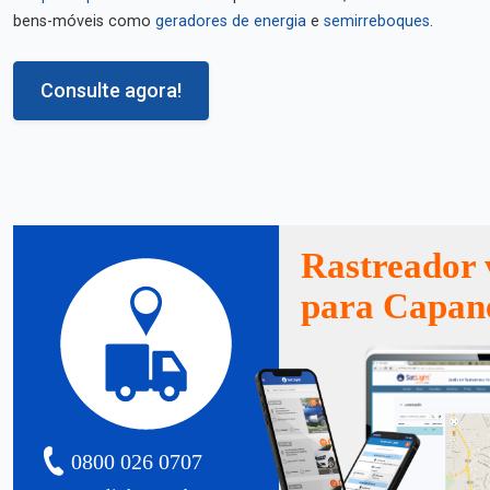
bens-móveis como
geradores de energia
e
semirreboques
.
Consulte agora!
Rastreador 
para Capa
0800 026 0707