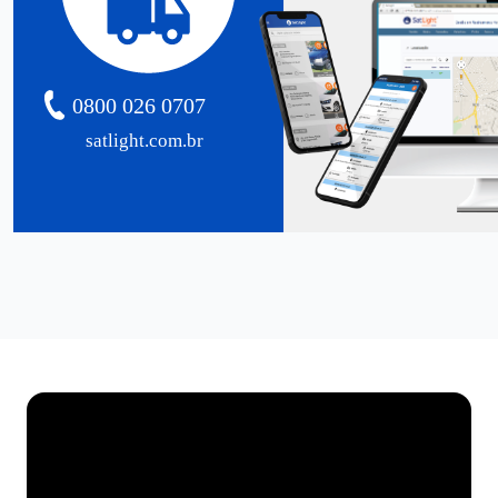
0800 026 0707
satlight.com.br