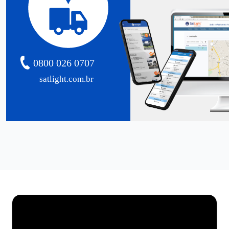
0800 026 0707
satlight.com.br