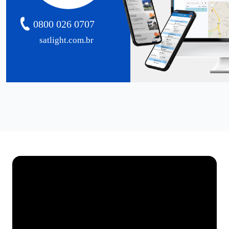
0800 026 0707
satlight.com.br