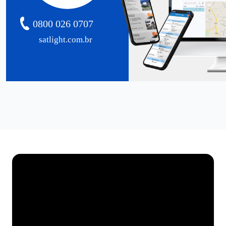
0800 026 0707
satlight.com.br