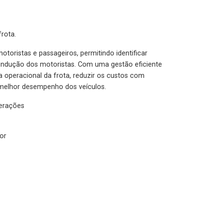
rota.
otoristas e passageiros, permitindo identificar
condução dos motoristas. Com uma gestão eficiente
ia operacional da frota, reduzir os custos com
melhor desempenho dos veículos.
lerações
or