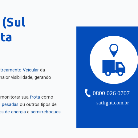
 (Sul
nta
treamento Veicular
da
aior visibilidade, gerando
0800 026 0707
 monitorar sua
frota
como
satlight.com.br
 pesadas
ou outros tipos de
es de energia
e
semirreboques
.