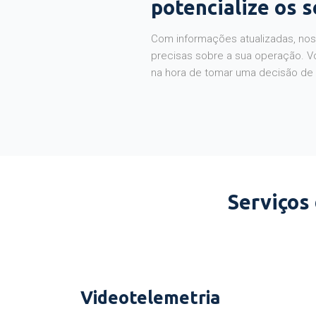
potencialize os 
Com informações atualizadas, noss
precisas sobre a sua operação. V
na hora de tomar uma decisão de
Serviços
Videotelemetria