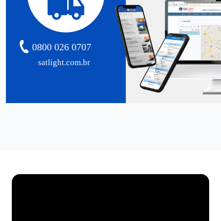
0800 026 0707
satlight.com.br