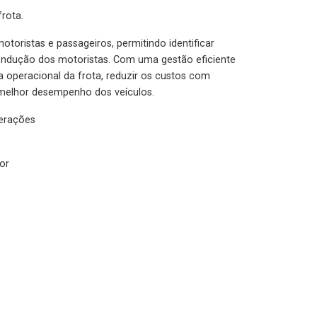
rota.
otoristas e passageiros, permitindo identificar
condução dos motoristas. Com uma gestão eficiente
ia operacional da frota, reduzir os custos com
melhor desempenho dos veículos.
lerações
or