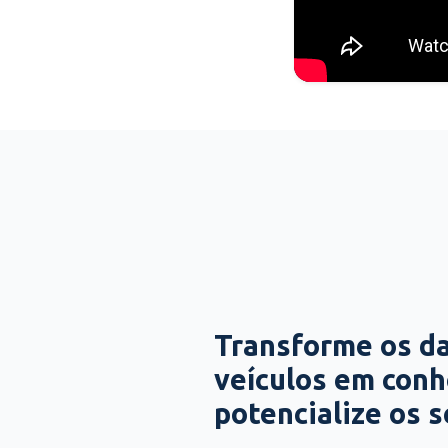
Transforme os d
veículos em con
potencialize os 