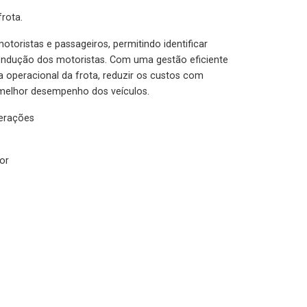
rota.
otoristas e passageiros, permitindo identificar
condução dos motoristas. Com uma gestão eficiente
ia operacional da frota, reduzir os custos com
melhor desempenho dos veículos.
lerações
or