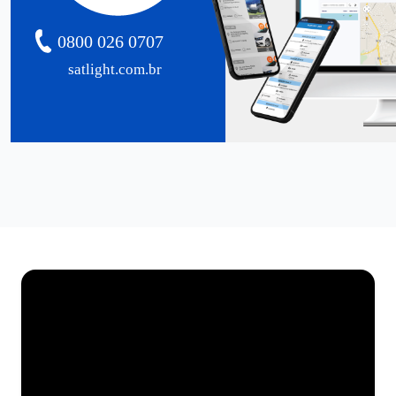
0800 026 0707
satlight.com.br