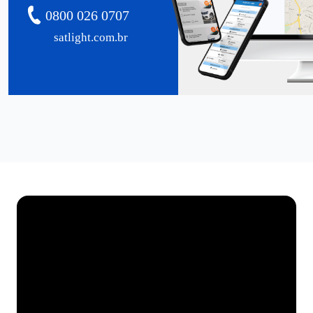
0800 026 0707
satlight.com.br