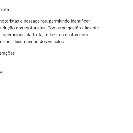
rota.
otoristas e passageiros, permitindo identificar
condução dos motoristas. Com uma gestão eficiente
ia operacional da frota, reduzir os custos com
melhor desempenho dos veículos.
lerações
or