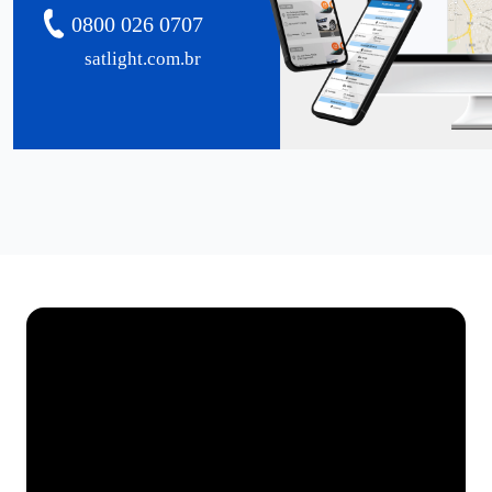
0800 026 0707
satlight.com.br