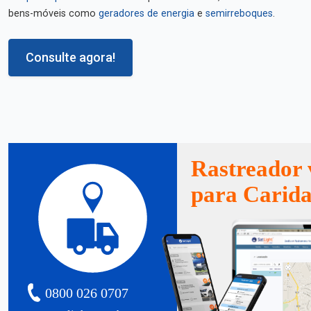
bens-móveis como
geradores de energia
e
semirreboques
.
Consulte agora!
Rastreador 
para Carid
0800 026 0707