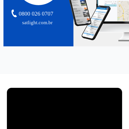
0800 026 0707
satlight.com.br