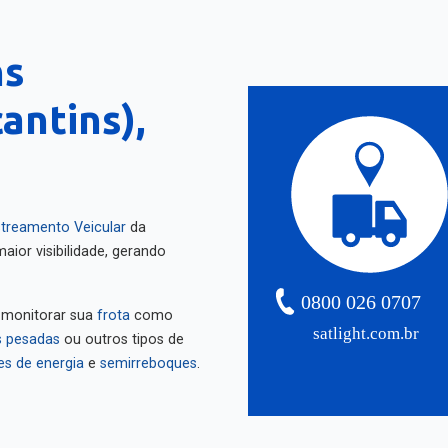
ns
antins),
treamento Veicular
da
aior visibilidade, gerando
0800 026 0707
 monitorar sua
frota
como
satlight.com.br
 pesadas
ou outros tipos de
es de energia
e
semirreboques
.