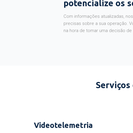
potencialize os 
Com informações atualizadas, noss
precisas sobre a sua operação. V
na hora de tomar uma decisão de
Serviços
Videotelemetria