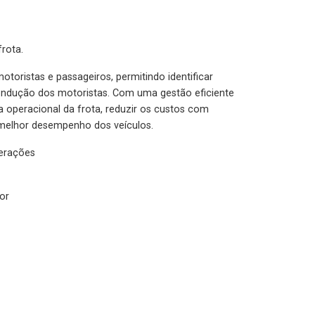
rota.
otoristas e passageiros, permitindo identificar
condução dos motoristas. Com uma gestão eficiente
ia operacional da frota, reduzir os custos com
melhor desempenho dos veículos.
lerações
or