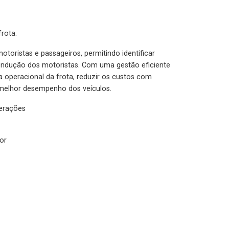
rota.
otoristas e passageiros, permitindo identificar
condução dos motoristas. Com uma gestão eficiente
ia operacional da frota, reduzir os custos com
melhor desempenho dos veículos.
lerações
or