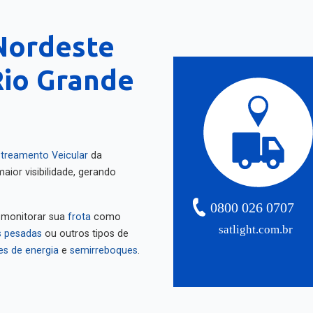
Nordeste
Rio Grande
treamento Veicular
da
aior visibilidade, gerando
0800 026 0707
 monitorar sua
frota
como
satlight.com.br
 pesadas
ou outros tipos de
es de energia
e
semirreboques
.