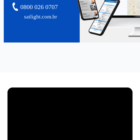
0800 026 0707
satlight.com.br